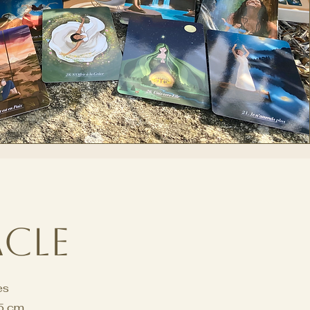
cle
es
,5 cm