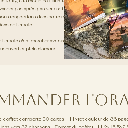
Kelly, à la magie de l'illustration et de
avancer pas après pas vers soi m'aime.
nous respections dans notre travail et tout
dans cet oracle.
et oracle c'est marcher avec nous, avec
ur ouvert et plein d'amour.
mmander l'Ora
e coffret comporte 30 cartes - 1 livret couleur de 86 pag
liens vers 37 chansons - Format du coffret : 11,2x15,5x2