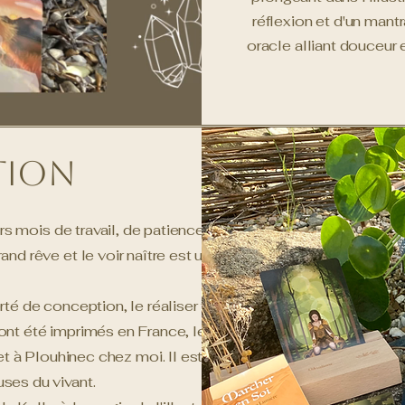
réflexion et d'un mant
oracle alliant douceur 
tion
rs mois de travail, de patience et aussi
and rêve et le voir naître est un immense
rté de conception, le réaliser tel que nous
t ont été imprimés en France, le coffret en
t à Plouhinec chez moi. Il est baigné de
ses du vivant.